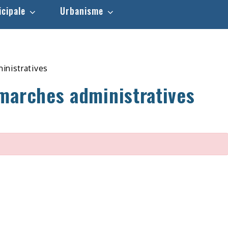
icipale
Urbanisme
inistratives
marches administratives