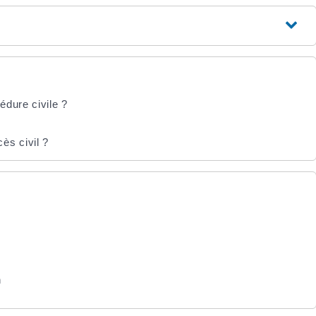
dure civile ?
ès civil ?
n