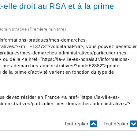
-elle droit au RSA et à la prime
 administrative (Première ministre)
fr/informations-pratiques/mes-demarches-
ratives/?xml=F13273">volontariat</a>, vous pouvez bénéficie
ns-pratiques/mes-demarches-administratives/particulier-mes-
de la <a href="https://la-ville-es-nonais.fr/informations-
ier-mes-demarches-administratives/?xml=F2882">prime
 de la prime d'activité varient en fonction du type de
us devez résider en France <a href="https://la-ville-es-
dministratives/particulier-mes-demarches-administratives/?
Tout replier
Tout déplier