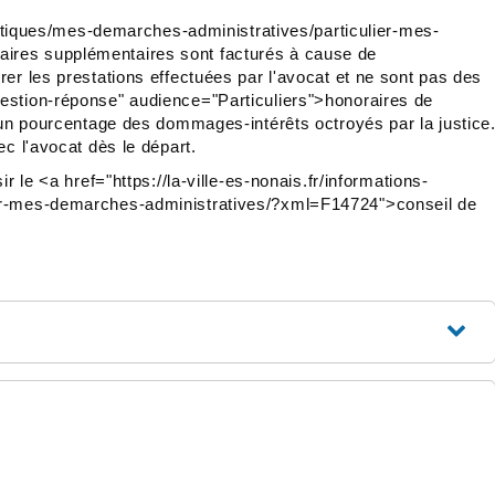
pratiques/mes-demarches-administratives/particulier-mes-
ires supplémentaires sont facturés à cause de
er les prestations effectuées par l'avocat et ne sont pas des
estion-réponse" audience="Particuliers">honoraires de
t un pourcentage des dommages-intérêts octroyés par la justice
ec l'avocat dès le départ.
r le <a href="https://la-ville-es-nonais.fr/informations-
ier-mes-demarches-administratives/?xml=F14724">conseil de