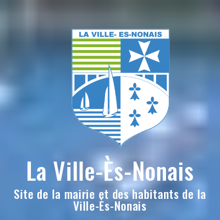
Skip
to
content
La Ville-Ès-Nonais
Site de la mairie et des habitants de la
Ville-Ès-Nonais