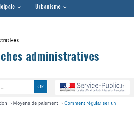
icipale
Urbanisme
stratives
rches administratives
tion
Moyens de paiement
Comment régulariser un
>
>