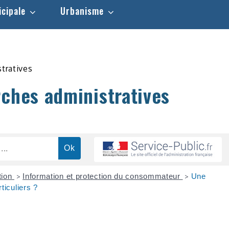
icipale
Urbanisme
stratives
rches administratives
tion
Information et protection du consommateur
Une
>
>
rticuliers ?