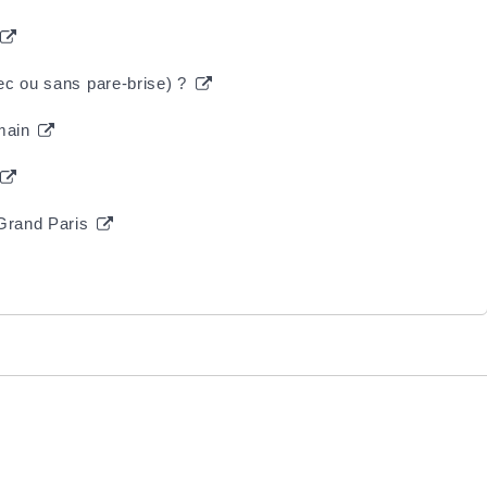
ec ou sans pare-brise) ?
emain
 Grand Paris