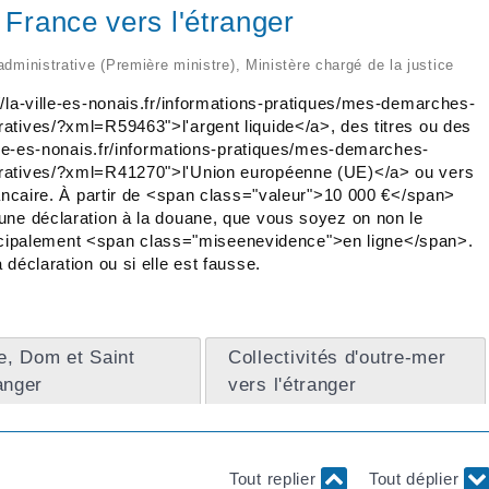
 France vers l'étranger
 administrative (Première ministre), Ministère chargé de la justice
//la-ville-es-nonais.fr/informations-pratiques/mes-demarches-
atives/?xml=R59463">l'argent liquide</a>, des titres ou des
ille-es-nonais.fr/informations-pratiques/mes-demarches-
tratives/?xml=R41270">l'Union européenne (UE)</a> ou vers
bancaire. À partir de <span class="valeur">10 000 €</span>
une déclaration à la douane, que vous soyez on non le
principalement <span class="miseenevidence">en ligne</span>.
déclaration ou si elle est fausse.
e, Dom et Saint
Collectivités d'outre-mer
anger
vers l'étranger
Tout replier
Tout déplier