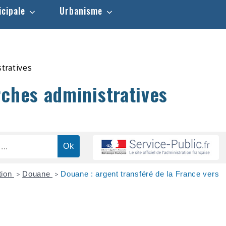
icipale
Urbanisme
stratives
rches administratives
tion
Douane
Douane : argent transféré de la France vers
>
>