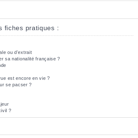
s fiches pratiques :
le ou d'extrait
r sa nationalité française ?
nde
ue est encore en vie ?
our se pacser ?
jeur
ivil ?