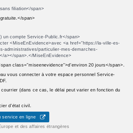
sans filiation</span>
gratuite.</span>
) un compte Service-Public.fr</span>
er <MiseEnEvidence>avec <a href="https://la-ville-es-
s-administratives/particulier-mes-demarches-
t</a></span>.</MiseEnEvidence>
t <span class="miseenevidence">d'environ 20 jours</span>.
eau vous connecter à votre espace personnel Service-
PDF.
ourrier (dans ce cas, le délai peut varier en fonction du
er d'état civil.
 service en ligne
Europe et des affaires étrangères