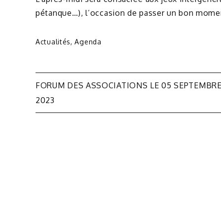
pétanque…), l’occasion de passer un bon momen
Actualités
,
Agenda
Navigation
FORUM DES ASSOCIATIONS LE 05 SEPTEMBR
de
2023
l’article