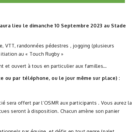
 aura lieu le dimanche 10 Septembre 2023 au Stade
, VTT, randonnées pédestres , jogging (plusieurs
initiation au « Touch Rugby »
 et ouvert à tous en particulier aux familles…
te ou par téléphone, ou le jour même sur place) :
tié sera offert par l’OSMR aux participants . Vous aurez la
ecues seront à disposition. Chacun amène son panier
tionnels par équipe, et défis en tout genre (palet,