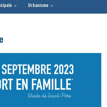
icipale
Urbanisme
e