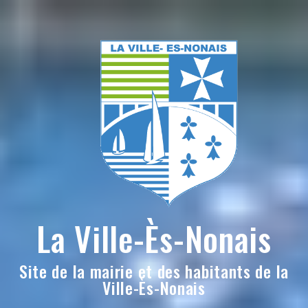
Skip
to
content
La Ville-Ès-Nonais
Site de la mairie et des habitants de la
Ville-Ès-Nonais