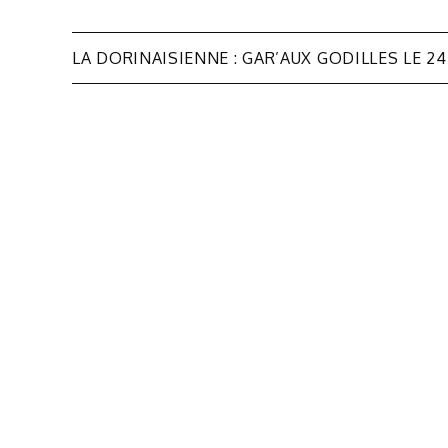
Navigation
LA DORINAISIENNE : GAR’AUX GODILLES LE 24
de
l’article