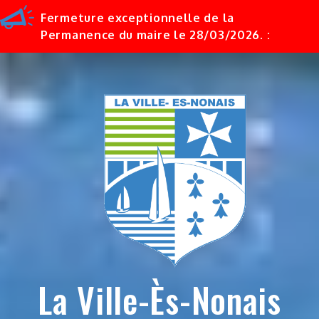
Fermeture exceptionnelle de la
Permanence du maire le 28/03/2026. :
Skip
to
content
La Ville-Ès-Nonais