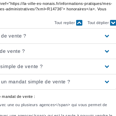
href="https://la-ville-es-nonais.fr/informations-pratiques/mes-
hes-administratives/?xml=R14736"> honoraires</a>. Vous
Tout replier
Tout déplier
 de vente ?
 de vente ?
simple de vente ?
é un mandat simple de vente ?
e mandat de vente :
ec une ou plusieurs agences</span> qui vous permet de
vec une agence</span> qui est la seule à pouvoir vendre le