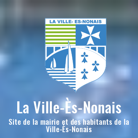
Skip
to
content
La Ville-Ès-Nonais
Site de la mairie et des habitants de la
Ville-Ès-Nonais