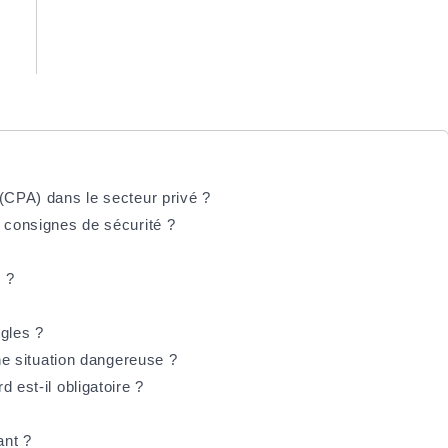
 (CPA) dans le secteur privé ?
s consignes de sécurité ?
 ?
ègles ?
une situation dangereuse ?
 est-il obligatoire ?
ant ?