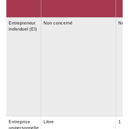
Entrepreneur
Non concerné
Non 
individuel (EI)
Entreprise
Libre
1
unipersonnelle