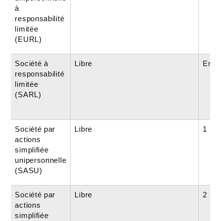
à
responsabilité
limitée
(EURL)
Société à
Libre
Entr
responsabilité
limitée
(SARL)
Société par
Libre
1
actions
simplifiée
unipersonnelle
(SASU)
Société par
Libre
2 mi
actions
simplifiée