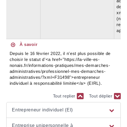
admi
dema
xml=
(non
respo
appo
À savoir
Depuis le 16 février 2022, il n'est plus possible de
choisir le statut d'<a href="https://la-ville-es-
nonais.fr/informations-pratiques/mes-demarches-
administratives/professionnel-mes-demarches-
administratives/?xml=F31498">entrepreneur
individuel à responsabilité limitée</a> (EIRL).
Tout replier
Tout déplier
Entrepreneur individuel (EI)
Entreprise unipersonnelle à