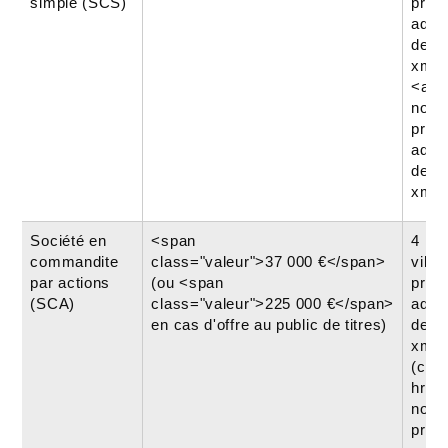
simple (SCS)
prat
admi
dema
xml=
<a hr
nonai
prat
admi
dema
xml=
Société en
<span
4 min
commandite
class="valeur">37 000 €</span>
ville
par actions
(ou <span
prat
(SCA)
class="valeur">225 000 €</span>
admi
en cas d'offre au public de titres)
dema
xml=
(com
href=
nonai
prat