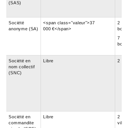
(SAS)
Société
<span class="valeur">37
2 mi
anonyme (SA)
000 €</span>
bour
7 mi
bour
Société en
Libre
2 mi
nom collectif
(SNC)
Société en
Libre
2 min
commandite
ville