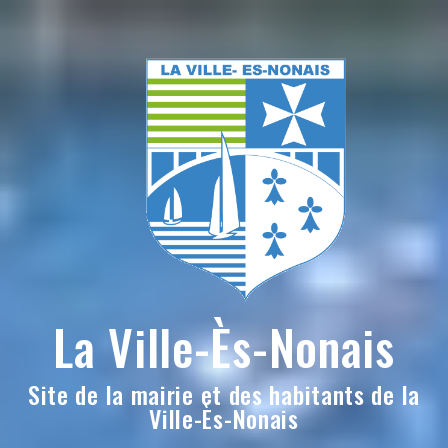
Skip
to
content
La Ville-Ès-Nonais
Site de la mairie et des habitants de la
Ville-Ès-Nonais