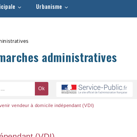
icipale
Urbanisme
inistratives
marches administratives
enir vendeur à domicile indépendant (VDI)
dépendant (VDI)