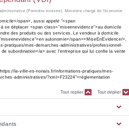
t administrative (Première ministre), Ministère chargé de l'économie
micile</span>, aussi appelé "<span
e à se déplacer <span class="miseenevidence">au domicile
vendre des produits ou des services. Le vendeur à domicile
ss="miseenevidence">en autonomie</span><MiseEnEvidence/>,
ions-pratiques/mes-demarches-administratives/professionnel-
 subordination</a> avec l'entreprise qui lui confie la vente
https://la-ville-es-nonais.fr/informations-pratiques/mes-
rches-administratives/?xml=F23224">réglementation
Tout replier
Tout déplier
ndants