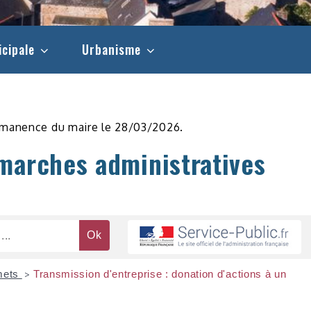
icipale
Urbanisme
rmanence du maire le 28/03/2026.
marches administratives
mets
Transmission d'entreprise : donation d'actions à un
>